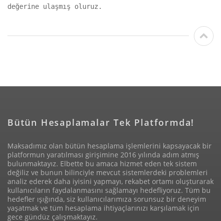
değerine ulaşmış oluruz.
Bütün Hesaplamalar Tek Platformda!
Maksadımız olan bütün hesaplama işlemlerini kapsayacak bir
platformun yaratılması girişimine 2016 yılında adım atmış
bulunmaktayız. Elbette bu amaca hizmet eden tek sistem
değiliz ve bunun bilinciyle mevcut sistemlerdeki problemleri
analiz ederek daha iyisini yapmayı, rekabet ortamı oluşturarak
kullanıcıların faydalanmasını sağlamayı hedefliyoruz. Tüm bu
hedefler ışığında, siz kullanıcılarımıza sorunsuz bir deneyim
yaşatmak ve tüm hesaplama ihtiyaçlarınızı karşılamak için
gece gündüz çalışmaktayız.