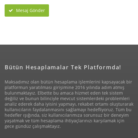
Mesaj Gönder
Bütün Hesaplamalar Tek Platformda!
Maksadımız olan bütün hesaplama işlemlerini kapsayacak bir
platformun yaratılması girişimine 2016 yılında adım atmış
bulunmaktayız. Elbette bu amaca hizmet eden tek sistem
değiliz ve bunun bilinciyle mevcut sistemlerdeki problemleri
analiz ederek daha iyisini yapmayı, rekabet ortamı oluşturarak
kullanıcıların faydalanmasını sağlamayı hedefliyoruz. Tüm bu
hedefler ışığında, siz kullanıcılarımıza sorunsuz bir deneyim
yaşatmak ve tüm hesaplama ihtiyaçlarınızı karşılamak için
gece gündüz çalışmaktayız.